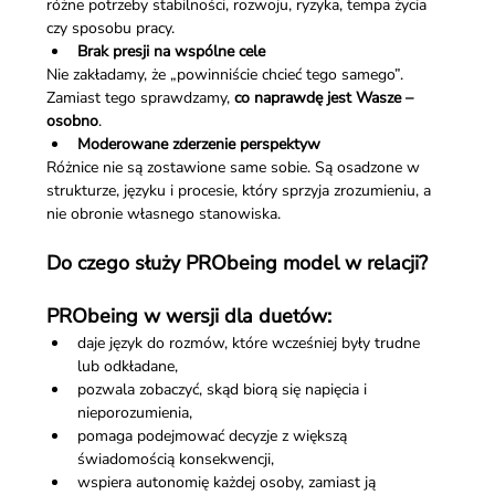
różne potrzeby stabilności, rozwoju, ryzyka, tempa życia 
czy sposobu pracy.
Brak presji na wspólne cele
Nie zakładamy, że „powinniście chcieć tego samego”.
Zamiast tego sprawdzamy, 
co naprawdę jest Wasze – 
osobno
.
Moderowane zderzenie perspektyw
Różnice nie są zostawione same sobie. Są osadzone w 
strukturze, języku i procesie, który sprzyja zrozumieniu, a 
nie obronie własnego stanowiska.
Do czego służy PRObeing model w relacji?
PRObeing w wersji dla duetów:
daje język do rozmów, które wcześniej były trudne 
lub odkładane,
pozwala zobaczyć, skąd biorą się napięcia i 
nieporozumienia,
pomaga podejmować decyzje z większą 
świadomością konsekwencji,
wspiera autonomię każdej osoby, zamiast ją 