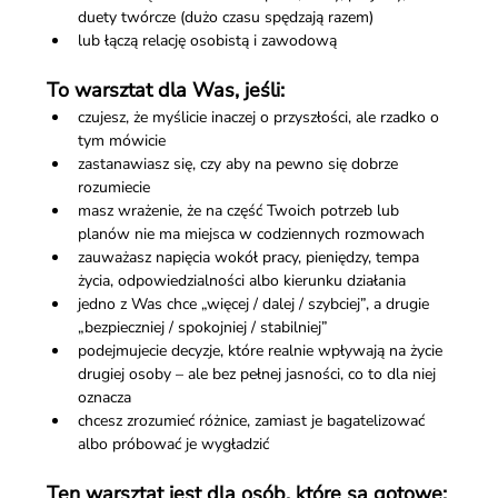
duety twórcze (dużo czasu spędzają razem)
lub łączą relację osobistą i zawodową
To warsztat dla Was, jeśli:
czujesz, że myślicie inaczej o przyszłości, ale rzadko o 
tym mówicie
zastanawiasz się, czy aby na pewno się dobrze 
rozumiecie
masz wrażenie, że na część Twoich potrzeb lub 
planów nie ma miejsca w codziennych rozmowach
zauważasz napięcia wokół pracy, pieniędzy, tempa 
życia, odpowiedzialności albo kierunku działania
jedno z Was chce „więcej / dalej / szybciej”, a drugie 
„bezpieczniej / spokojniej / stabilniej”
podejmujecie decyzje, które realnie wpływają na życie 
drugiej osoby – ale bez pełnej jasności, co to dla niej 
oznacza
chcesz zrozumieć różnice, zamiast je bagatelizować 
albo próbować je wygładzić
Ten warsztat jest dla osób, które są gotowe: