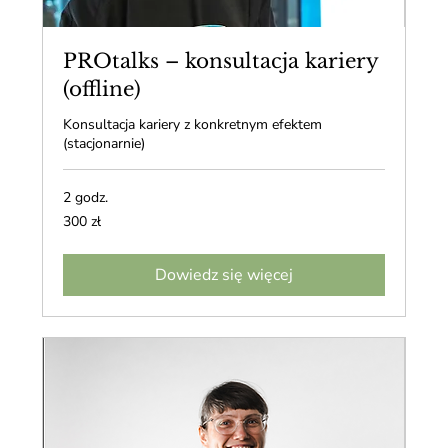
PROtalks – konsultacja kariery
(offline)
Konsultacja kariery z konkretnym efektem
(stacjonarnie)
2 godz.
300
300 zł
złotych
polskich
Dowiedz się więcej